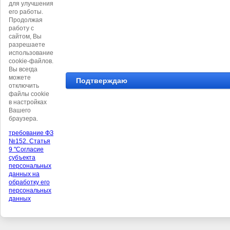
для улучшения
его работы.
Продолжая
©
Автономная некоммерческая организация
работу с
дополнительного образования "Центр
сайтом, Вы
художественного и эстетического развития
разрешаете
"ПАРАЛЛЕЛИ"
использование
cookie-файлов.
Вы всегда
можете
Подтверждаю
отключить
файлы cookie
в настройках
Вашего
браузера.
требование ФЗ
№152. Статья
9 "Согласие
субъекта
персональных
данных на
обработку его
персональных
данных